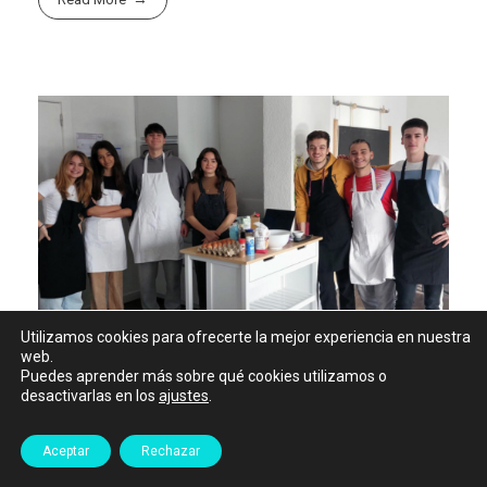
Utilizamos cookies para ofrecerte la mejor experiencia en nuestra
web.
Puedes aprender más sobre qué cookies utilizamos o
desactivarlas en los
ajustes
.
El nuevo club de cocina
Aceptar
Rechazar
31 enero 2024
by
Colegio Mayor Larraona