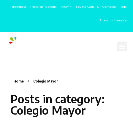
Inscríbete
Portal del Colegial
Alumni
Revista Calle 45
Contacto
Pádel
Albergue Larraona
Home
Colegio Mayor
Posts in category:
Colegio Mayor