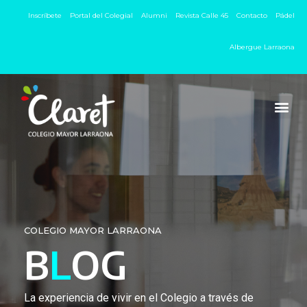
Inscríbete
Portal del Colegial
Alumni
Revista Calle 45
Contacto
Pádel
Albergue Larraona
COLEGIO MAYOR LARRAONA
B
L
OG
La experiencia de vivir en el Colegio a través de