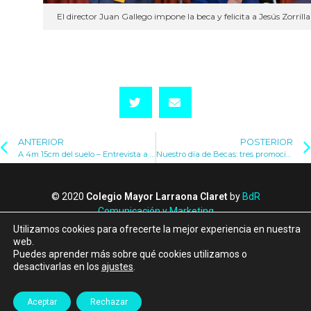
El director Juan Gallego impone la beca y felicita a Jesús Zorrilla
ANTERIOR
POSTERIOR
A 4m 15cm del suelo – Entrevista a Juan Ruiz, saltador con pértiga
Nuestro día de Becas: tres promociones se reencuentran
© 2020
Colegio Mayor Larraona Claret
by
BdR
Comunicación y Marketing
Política de Privacidad
Utilizamos cookies para ofrecerte la mejor experiencia en nuestra
Política de Cookies
web.
Puedes aprender más sobre qué cookies utilizamos o
Canal de denuncias
desactivarlas en los
ajustes
.
Albergue Larraona
Aceptar
Rechazar