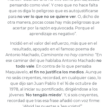
pensando como vive’. Y creo que no hace falta
que os diga lo peligroso que es autojustificarse
para
no ver lo que no se quiere ver
. O, dicho de
otra manera, pocas cosas hay más peligrosas que
acertar por la razón equivocada. Porque el
aprendizaje es negativo”.
Incidió en el valor del esfuerzo, más que en el
resultado, apoyado en el famoso poema de
Antonio Machado,
Caminante no hay camino
: “En
ese caminar del que hablaba Antonio Machado
no
todo vale
. En contra de lo que pensaba
Maquiavelo,
el fin no justifica los medios
. Aunque
no seáis creyentes, recordad, en cualquier caso, lo
que dijo san Juan Pablo II el 16 de octubre de
1978, al iniciar su pontificado, dirigiéndose a los
jóvenes: ‘
No tengáis miedo’
. Y, si sois creyentes,
recordad que tras esa frase añadió con voz firme:
‘¡Abrid las puertas a Jesucristo!’”.