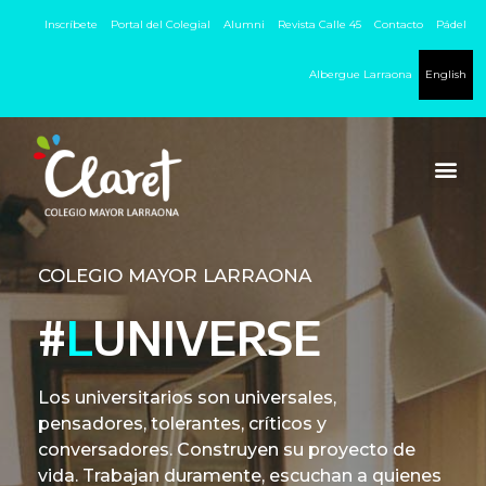
Inscríbete
Portal del Colegial
Alumni
Revista Calle 45
Contacto
Pádel
Albergue Larraona
English
COLEGIO MAYOR LARRAONA
#
L
UNIVERSE
Los universitarios son universales,
pensadores, tolerantes, críticos y
conversadores. Construyen su proyecto de
vida. Trabajan duramente, escuchan a quienes