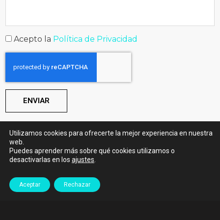
Acepto la
Política de Privacidad
ENVIAR
Utilizamos cookies para ofrecerte la mejor experiencia en nuestra
web.
© 2020
Colegio Mayor Larraona Claret
by
BdR
Puedes aprender más sobre qué cookies utilizamos o
Comunicación y Marketing
desactivarlas en los
ajustes
.
Política de Privacidad
Política de Cookies
Aceptar
Rechazar
Canal de denuncias
Albergue Larraona