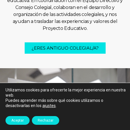
educativa. En coordinación con el Equipo Directivo y
Consejo Colegial, colaboran en el desarrollo y
organización de las actividades colegiales, y nos
ayudan a trasladar las experiencias y valores del
Proyecto Educativo.
¿ERES ANTIGUO COLEGIAL/A?
Utilizamos cookies para ofrecerte la mejor experiencia en nuestra
web.
Puedes aprender más sobre qué cookies utilizamos o
VEN A VISITARNOS
desactivarlas en los
ajustes
.
VAMOS A CONOCERNOS
Aceptar
Rechazar