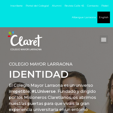
Inscríbete
Portal del Colegial
Alumni
Revista Calle 45
Contacto
Pádel
Albergue Larraona
English
COLEGIO MAYOR LARRAONA
IDENTIDAD
El Colegio Mayor Larraona es un universo
irrepetible.
#LUniverse
. Fundado y dirigido
por los Misioneros Claretianos, os abrimos
nuestras puertas para que viváis la gran
experiencia universitaria en un entorno