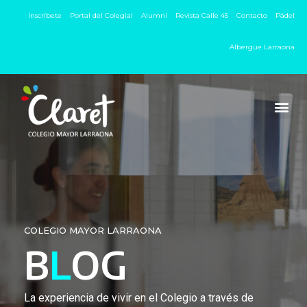
Inscríbete
Portal del Colegial
Alumni
Revista Calle 45
Contacto
Pádel
Albergue Larraona
COLEGIO MAYOR LARRAONA
B
L
OG
La experiencia de vivir en el Colegio a través de