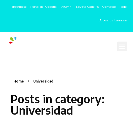
Inscríbete
Portal del Colegial
Alumni
Revista Calle 45
Contacto
Pádel
Albergue Larraona
Home
Universidad
Posts in category:
Universidad