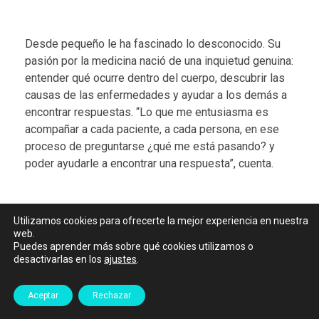
Desde pequeño le ha fascinado lo desconocido. Su
pasión por la medicina nació de una inquietud genuina:
entender qué ocurre dentro del cuerpo, descubrir las
causas de las enfermedades y ayudar a los demás a
encontrar respuestas. “Lo que me entusiasma es
acompañar a cada paciente, a cada persona, en ese
proceso de preguntarse ¿qué me está pasando? y
poder ayudarle a encontrar una respuesta”, cuenta.
Vida en Larraona: comunidad y crecimiento
Utilizamos cookies para ofrecerte la mejor experiencia en nuestra
web.
Puedes aprender más sobre qué cookies utilizamos o
Theo lleva cinco años en la universidad, pero solo
desactivarlas en los
ajustes
.
pasó cuatro de ellos como colegial de Larraona.
Durante su penúltimo año decidió vivir solo, pero en el
Aceptar
Rechazar
último regresó. “Eso ya dice mucho”, admite entre
risas. “Aquí encontré una comunidad. Somos un grupo