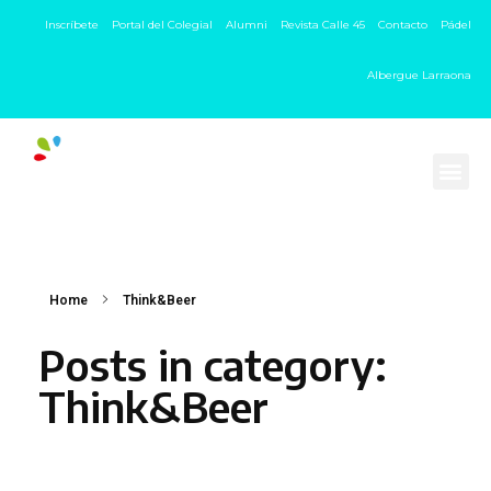
Inscríbete
Portal del Colegial
Alumni
Revista Calle 45
Contacto
Pádel
Albergue Larraona
Home
Think&Beer
Posts in category:
Think&Beer