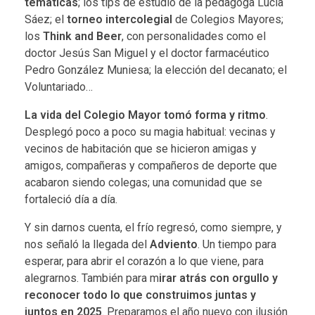
temáticas
; los tips de estudio de la pedagoga Lucía
Sáez; el
torneo intercolegial
de Colegios Mayores;
los
Think and Beer
, con personalidades como el
doctor Jesús San Miguel y el doctor farmacéutico
Pedro González Muniesa; la elección del decanato; el
Voluntariado…
La vida del Colegio Mayor tomó forma y ritmo
.
Desplegó poco a poco su magia habitual: vecinas y
vecinos de habitación que se hicieron amigas y
amigos, compañeras y compañeros de deporte que
acabaron siendo colegas; una comunidad que se
fortaleció día a día.
Y sin darnos cuenta, el frío regresó, como siempre, y
nos señaló la llegada del
Adviento
. Un tiempo para
esperar, para abrir el corazón a lo que viene, para
alegrarnos. También para m
irar atrás con orgullo y
reconocer todo lo que construimos juntas y
juntos en 2025
. Preparamos el año nuevo con ilusión