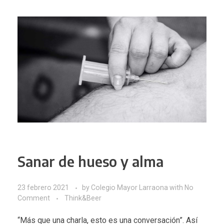
Sanar de hueso y alma
23 febrero 2021
by
Colegio Mayor Larraona
with
No
Comment
Think&Beer
“Más que una charla, esto es una conversación”. Así