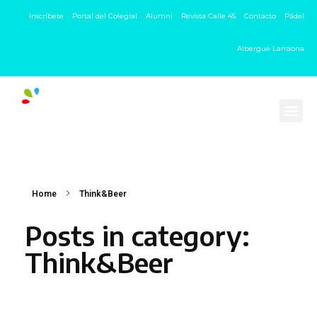
Inscríbete
Portal del Colegial
Alumni
Revista Calle 45
Contacto
Pádel
Albergue Larraona
Home
Think&Beer
Posts in category:
Think&Beer