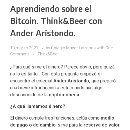
Aprendiendo sobre el
Bitcoin. Think&Beer con
Ander Aristondo.
10 marzo 2021
by
Colegio Mayor Larraona
with
One
Comment
Think&Beer
¿Para qué sirve el dinero? Parece obvio, pero quizá
no lo es tanto… Con esta pregunta empezó el
encuentro el colegial
Ander Aristondo,
que preparó
una breve introducción a este mundo aún algo
desconocido de la
criptomoneda
.
¿A qué llamamos dinero?
El dinero cumple tres funciones: actúa como
medio
de pago o de cambio
, sirve para la
reserva de valor