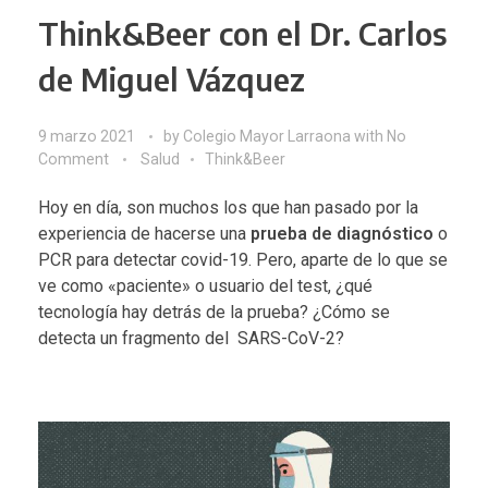
Think&Beer con el Dr. Carlos
de Miguel Vázquez
9 marzo 2021
by
Colegio Mayor Larraona
with
No
Comment
Salud
Think&Beer
Hoy en día, son muchos los que han pasado por la
experiencia de hacerse una
prueba de diagnóstico
o
PCR para detectar covid-19. Pero, aparte de lo que se
ve como «paciente» o usuario del test, ¿qué
tecnología hay detrás de la prueba? ¿Cómo se
detecta un fragmento del SARS-CoV-2?