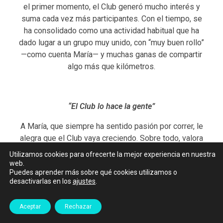
el primer momento, el Club generó mucho interés y
suma cada vez más participantes. Con el tiempo, se
ha consolidado como una actividad habitual que ha
dado lugar a un grupo muy unido, con “muy buen rollo”
—como cuenta María— y muchas ganas de compartir
algo más que kilómetros.
“El Club lo hace la gente”
A María, que siempre ha sentido pasión por correr, le
alegra que el Club vaya creciendo. Sobre todo, valora
poder compartir aquello que le apasiona con otras
Utilizamos cookies para ofrecerte la mejor experiencia en nuestra
personas y disfrutar de un rato en buena compañía. En
web.
Puedes aprender más sobre qué cookies utilizamos o
el Club, los participantes no ponen el foco en correr,
desactivarlas en los
ajustes
.
sino en la vivencia que se genera alrededor: “Correr
es la excusa, la gente sobre todo se une al Club
Aceptar
Rechazar
porque hay buen rollo entre nosotros y porque estás
con personas compartiendo momentos”, destaca.