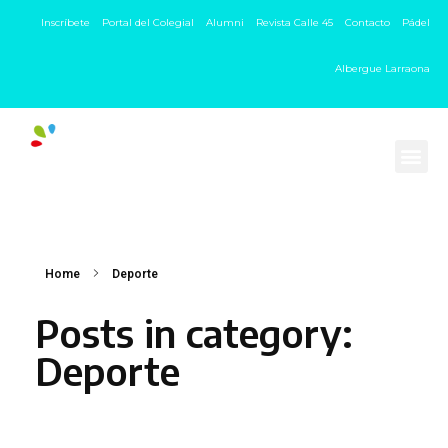
Inscríbete
Portal del Colegial
Alumni
Revista Calle 45
Contacto
Pádel
Albergue Larraona
Home
Deporte
Posts in category:
Deporte