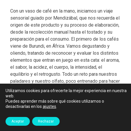
Con un vaso de café en la mano, iniciamos un viaje
sensorial guiado por Mendizábal, que nos recuerda el
origen de este producto y su proceso de elaboración,
desde la recolección manual hasta el tostado y su
preparación para el consumo. El primero de los cafés
viene de Burundi, en África. Vamos degustando y
oliendo, tratando de reconocer y evaluar los distintos
elementos que entran en juego en esta cata: el aroma,
el sabor, la acidez, el cuerpo, la intensidad, el
equilibrio y el retrogusto. Todo un reto para nuestros
paladares y nuestro olfato, poco entrenado para hacer
estas distinciones.
Utilizamos cookies para ofrecerte la mejor experiencia en nuestra
web.
Entre sorbo y sorbo, aprendemos que estamos
Puedes aprender más sobre qué cookies utilizamos o
desactivarlas en los
ajustes
.
degustando cafés de la variedad Arábica y “de altura”:
han sido cultivado a más de 1.400 metros sobre el
nivel del mar. La menor temperatura a esta altitud
Aceptar
Rechazar
permite una maduración más lenta, lo que concentra