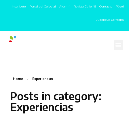
Inscríbete
Portal del Colegial
Alumni
Revista Calle 45
Contacto
Pádel
Albergue Larraona
Home
Experiencias
Posts in category:
Experiencias