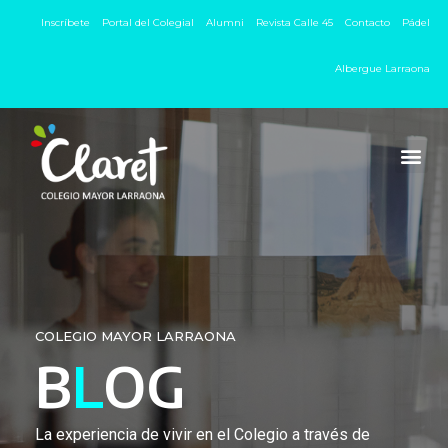
Inscríbete
Portal del Colegial
Alumni
Revista Calle 45
Contacto
Pádel
Albergue Larraona
COLEGIO MAYOR LARRAONA
B
L
OG
La experiencia de vivir en el Colegio a través de