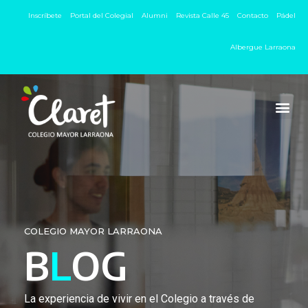
Inscríbete
Portal del Colegial
Alumni
Revista Calle 45
Contacto
Pádel
Albergue Larraona
COLEGIO MAYOR LARRAONA
B
L
OG
La experiencia de vivir en el Colegio a través de