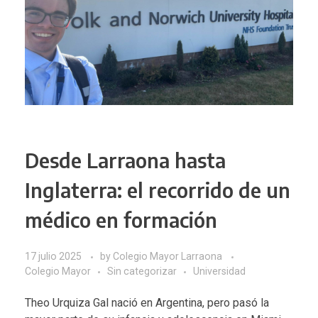
Desde Larraona hasta
Inglaterra: el recorrido de un
médico en formación
17 julio 2025
by
Colegio Mayor Larraona
Colegio Mayor
Sin categorizar
Universidad
Theo Urquiza Gal nació en Argentina, pero pasó la