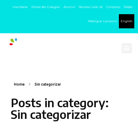
Inscríbete
Portal del Colegial
Alumni
Revista Calle 45
Contacto
Pádel
Albergue Larraona
English
Home
Sin categorizar
Posts in category:
Sin categorizar