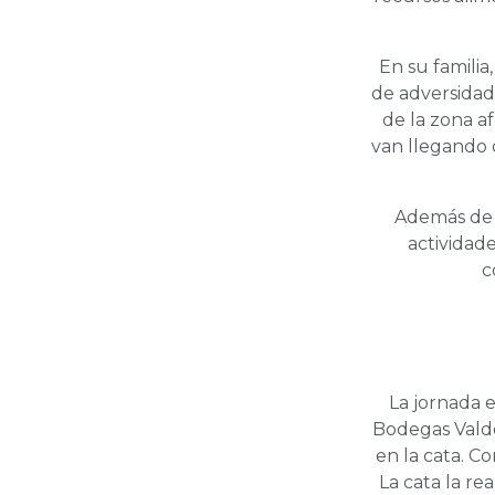
En su familia
de adversidad.
de la zona a
van llegando d
Además de u
actividade
c
La jornada 
Bodegas Valde
en la cata. C
La cata la re