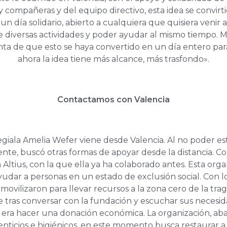
compañeras y del equipo directivo, esta idea se convirt
un día solidario, abierto a cualquiera que quisiera venir a
e diversas actividades y poder ayudar al mismo tiempo. M
ta de que esto se haya convertido en un día entero para 
ahora la idea tiene más alcance, más trasfondo».
Contactamos con Valencia
egiala Amelia Wefer viene desde Valencia. Al no poder est
nte, buscó otras formas de apoyar desde la distancia. Co
Altius, con la que ella ya ha colaborado antes. Esta orga
udar a personas en un estado de exclusión social. Con lo
movilizaron para llevar recursos a la zona cero de la tra
 tras conversar con la fundación y escuchar sus necesid
 era hacer una donación económica. La organización, aba
nticios e higiénicos, en este momento busca restaurar a l