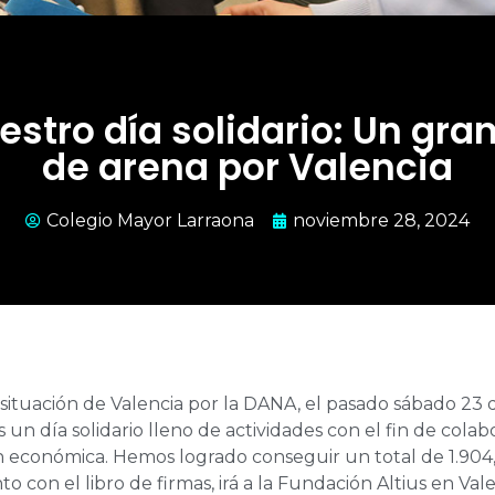
estro día solidario: Un gran
de arena por Valencia
Colegio Mayor Larraona
noviembre 28, 2024
il situación de Valencia por la DANA, el pasado sábado 23
un día solidario lleno de actividades con el fin de cola
 económica. Hemos logrado conseguir un total de 1.904,
to con el libro de firmas, irá a la Fundación Altius en Val