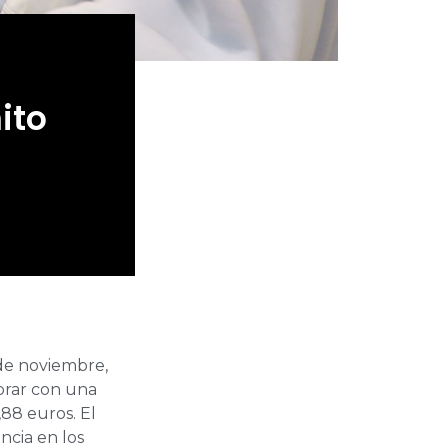
ito
 de noviembre,
borar con una
88 euros. El
encia en los