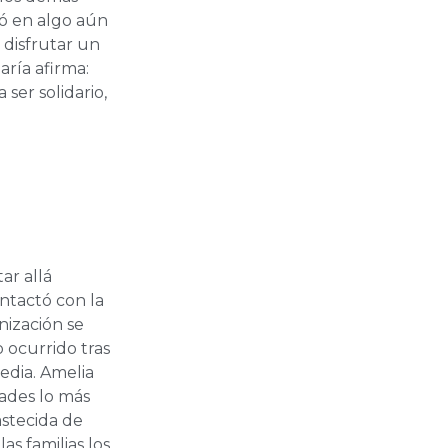
ió en algo aún
 disfrutar un
aría afirma:
ser solidario,
ar allá
ntactó con la
nización se
 ocurrido tras
gedia. Amelia
ades lo más
stecida de
as familias los