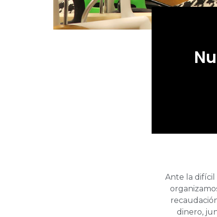
Nu
Ante la difíc
organizamos 
recaudación
dinero, jun