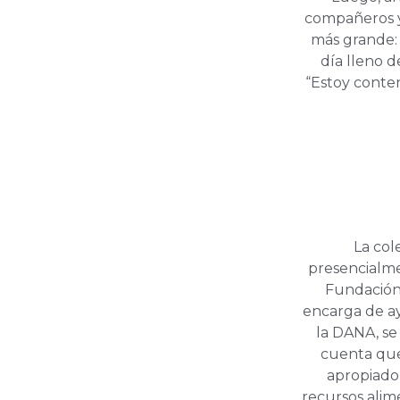
compañeros y 
más grande: 
día lleno d
“Estoy conten
La col
presencialme
Fundación 
encarga de ay
la DANA, se 
cuenta que
apropiado
recursos alime