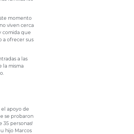
n este momento
 no viven cerca
 y comida que
o a ofrecer sus
tradas a las
ue la misma
o.
 el apoyo de
ue se probaron
e 35 personas!
Su hijo Marcos