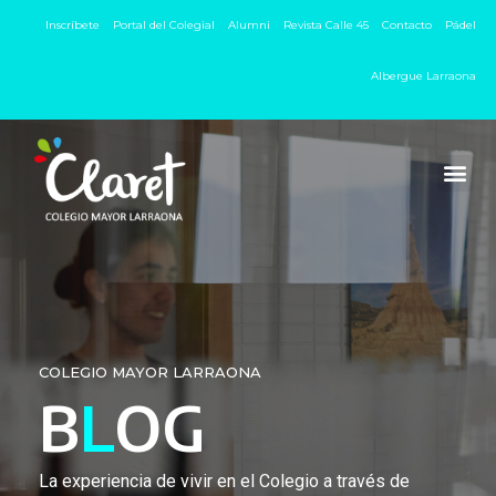
Inscríbete
Portal del Colegial
Alumni
Revista Calle 45
Contacto
Pádel
Albergue Larraona
COLEGIO MAYOR LARRAONA
B
L
OG
La experiencia de vivir en el Colegio a través de