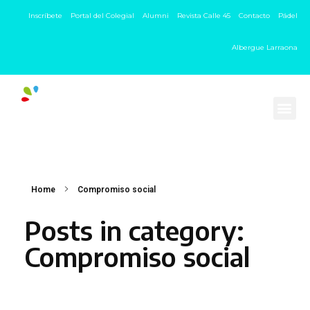
Inscríbete
Portal del Colegial
Alumni
Revista Calle 45
Contacto
Pádel
Albergue Larraona
Home
Compromiso social
Posts in category:
Compromiso social