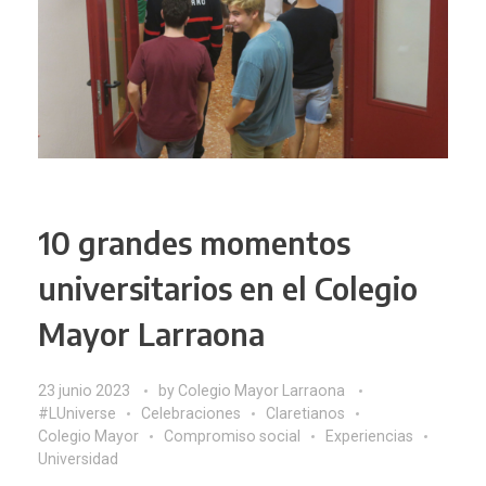
10 grandes momentos
universitarios en el Colegio
Mayor Larraona
23 junio 2023
by
Colegio Mayor Larraona
#LUniverse
Celebraciones
Claretianos
Colegio Mayor
Compromiso social
Experiencias
Universidad