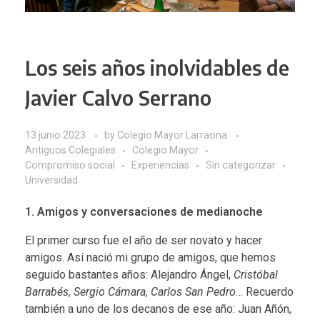
Los seis años inolvidables de
Javier Calvo Serrano
13 junio 2023
by
Colegio Mayor Larraona
Antiguos Colegiales
Colegio Mayor
Compromiso social
Experiencias
Sin categorizar
Universidad
1. Amigos y conversaciones de medianoche
El primer curso fue el año de ser novato y hacer
amigos. Así nació mi grupo de amigos, que hemos
seguido bastantes años: Alejandro Ángel,
Cristóbal
Barrabés, Sergio Cámara, Carlos San Pedro
… Recuerdo
también a uno de los decanos de ese año: Juan Añón,