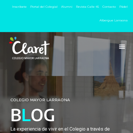
Inscríbete
Portal del Colegial
Alumni
Revista Calle 45
Contacto
Pádel
Albergue Larraona
COLEGIO MAYOR LARRAONA
B
L
OG
La experiencia de vivir en el Colegio a través de