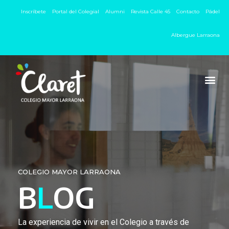
Inscríbete
Portal del Colegial
Alumni
Revista Calle 45
Contacto
Pádel
Albergue Larraona
COLEGIO MAYOR LARRAONA
B
L
OG
La experiencia de vivir en el Colegio a través de