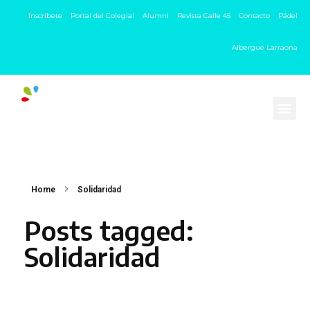
Inscríbete
Portal del Colegial
Alumni
Revista Calle 45
Contacto
Pádel
Albergue Larraona
Home
Solidaridad
Posts tagged:
Solidaridad