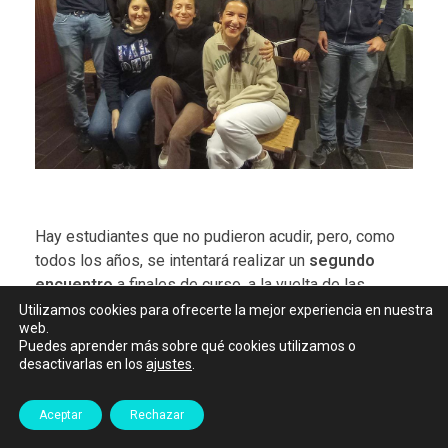
Hay estudiantes que no pudieron acudir, pero, como
todos los años, se intentará realizar un
segundo
encuentro
a finales de curso, a la vuelta de las
vacaciones de Semana Santa.
Utilizamos cookies para ofrecerte la mejor experiencia en nuestra
web.
Puedes aprender más sobre qué cookies utilizamos o
El pasado lunes 5 de diciembre en el grupo de Fe y
desactivarlas en los
ajustes
.
vida cristiana hicieron una oración especial de la
Inmaculada y después siguieron con el programa de
Aceptar
Rechazar
trabajo habitual, con una lectura orante del evangelio
de San Mateo. El
lunes 19 de diciembre
, después