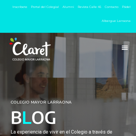
Inscríbete
Portal del Colegial
Alumni
Revista Calle 45
Contacto
Pádel
Albergue Larraona
COLEGIO MAYOR LARRAONA
B
L
OG
La experiencia de vivir en el Colegio a través de