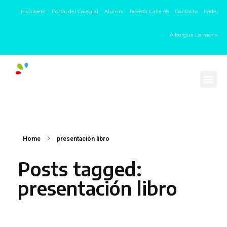
Inscríbete
Portal del Colegial
Alumni
Revista Calle 45
Contacto
Pádel
Albergue Larraona
Home
presentación libro
Posts tagged:
presentación libro