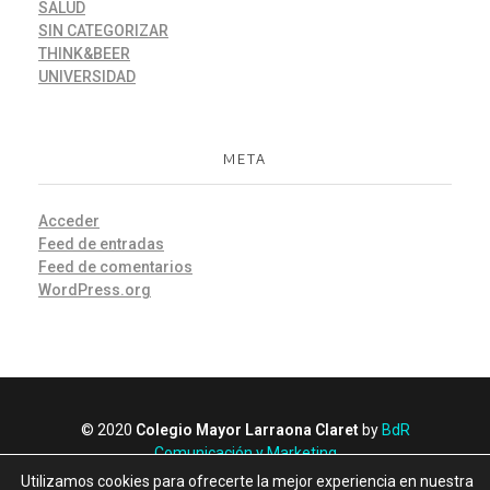
SALUD
SIN CATEGORIZAR
THINK&BEER
UNIVERSIDAD
META
Acceder
Feed de entradas
Feed de comentarios
WordPress.org
© 2020
Colegio Mayor Larraona Claret
by
BdR
Comunicación y Marketing
Política de Privacidad
Utilizamos cookies para ofrecerte la mejor experiencia en nuestra