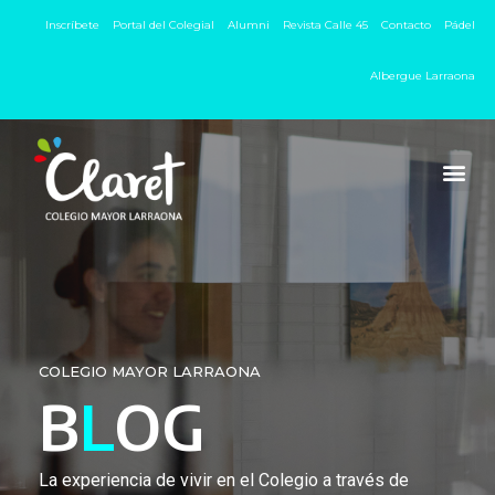
Inscríbete
Portal del Colegial
Alumni
Revista Calle 45
Contacto
Pádel
Albergue Larraona
COLEGIO MAYOR LARRAONA
B
L
OG
La experiencia de vivir en el Colegio a través de