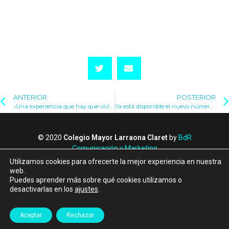
ANTERIOR
POSTERIOR
«Una experiencia que hay que vivir una vez en la vida»: colegialas de Larraona viajaron a Madrid para participar en el encuentro con el Papa León XIV
Ya está disponible el nuevo número de nuestra revista anual, ‘Calle 45’
© 2020
Colegio Mayor Larraona Claret
by
BdR
Comunicación y Marketing
Política de Privacidad
Utilizamos cookies para ofrecerte la mejor experiencia en nuestra
Política de Cookies
web.
Puedes aprender más sobre qué cookies utilizamos o
Canal de denuncias
desactivarlas en los
ajustes
.
Albergue Larraona
Aceptar
Rechazar