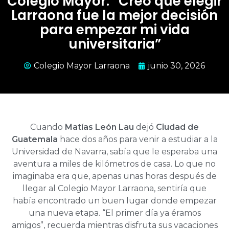
Colegio Mayor: “Creo que elegir
Larraona fue la mejor decisión
para empezar mi vida
universitaria”
Colegio Mayor Larraona
junio 30, 2026
Cuando
Matías León Lau
dejó
Ciudad de
Guatemala
hace dos años para venir a estudiar a la
Universidad de Navarra, sabía que le esperaba una
aventura a miles de kilómetros de casa. Lo que no
imaginaba era que, apenas unas horas después de
llegar al Colegio Mayor Larraona, sentiría que
había encontrado un buen lugar donde empezar
una nueva etapa. “El primer día ya éramos
amigos”, recuerda mientras disfruta sus vacaciones