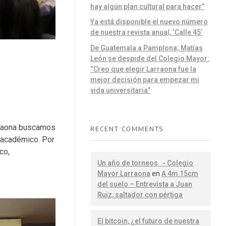
hay algún plan cultural para hacer”
Ya está disponible el nuevo número
de nuestra revista anual, ‘Calle 45’
De Guatemala a Pamplona; Matías
León se despide del Colegio Mayor:
“Creo que elegir Larraona fue la
mejor decisión para empezar mi
vida universitaria”
rraona buscamos
RECENT COMMENTS
n académico. Por
co,
Un año de torneos - Colegio
Mayor Larraona
en
A 4m 15cm
del suelo – Entrevista a Juan
Ruiz, saltador con pértiga
El bitcoin, ¿el futuro de nuestra