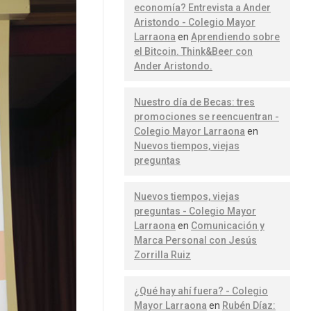
economía? Entrevista a Ander
Aristondo - Colegio Mayor
Larraona
en
Aprendiendo sobre
el Bitcoin. Think&Beer con
Ander Aristondo.
Nuestro día de Becas: tres
promociones se reencuentran -
Colegio Mayor Larraona
en
Nuevos tiempos, viejas
preguntas
Nuevos tiempos, viejas
preguntas - Colegio Mayor
Larraona
en
Comunicación y
Marca Personal con Jesús
Zorrilla Ruiz
¿Qué hay ahí fuera? - Colegio
Mayor Larraona
en
Rubén Díaz: