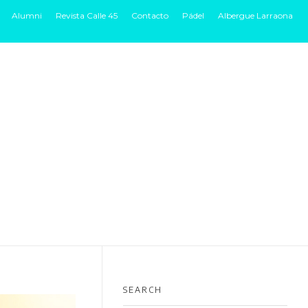
Alumni
Revista Calle 45
Contacto
Pádel
Albergue Larraona
B + INSTALACIONES
MUY CERCA
ADMISIONES
BLOG
SEARCH