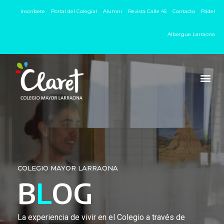
Inscríbete
Portal del Colegial
Alumni
Revista Calle 45
Contacto
Pádel
Albergue Larraona
COLEGIO MAYOR LARRAONA
B
L
OG
La experiencia de vivir en el Colegio a través de