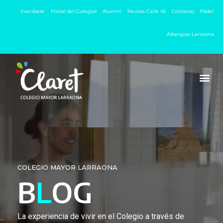
Inscríbete
Portal del Colegial
Alumni
Revista Calle 45
Contacto
Pádel
Albergue Larraona
COLEGIO MAYOR LARRAONA
B
L
OG
La experiencia de vivir en el Colegio a través de