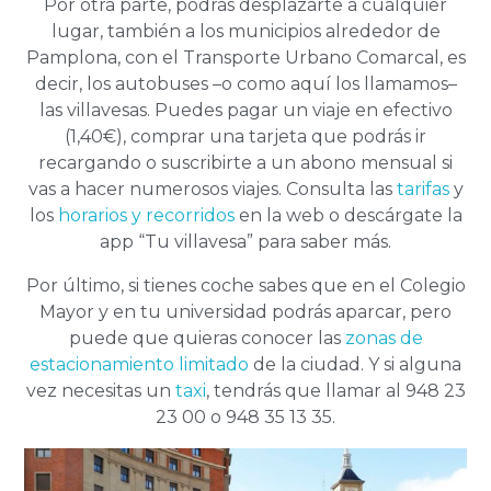
Por otra parte, podrás desplazarte a cualquier
lugar, también a los municipios alrededor de
Pamplona, con el Transporte Urbano Comarcal, es
decir, los autobuses –o como aquí los llamamos–
las villavesas. Puedes pagar un viaje en efectivo
(1,40€), comprar una tarjeta que podrás ir
recargando o suscribirte a un abono mensual si
vas a hacer numerosos viajes. Consulta las
tarifas
y
los
horarios y recorridos
en la web o descárgate la
app “Tu villavesa” para saber más.
Por último, si tienes coche sabes que en el Colegio
Mayor y en tu universidad podrás aparcar, pero
puede que quieras conocer las
zonas de
estacionamiento limitado
de la ciudad. Y si alguna
vez necesitas un
taxi
, tendrás que llamar al 948 23
23 00 o 948 35 13 35.