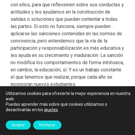
con ellos, para que reflexionen sobre sus conductas y
actitudes y les ayudamos en la construcción de
salidas o soluciones que puedan contentar a todas
las partes. Si esto no funciona, siempre pueden
aplicarse las sanciones contenidas en las normas de
convivencia, pero entendemos que la vía de la
participación y responsabilización es más educativa y
les ayuda en su crecimiento y maduración. La sanción
no modifica los comportamientos de forma intrínseca,
en cambio, la educación, sí. Y es un trabajo constante
el que tenemos que realizar, porque cada año se
incorporan nuevos estudiantes.
Utilizamos cookies para ofrecerte la mejor experiencia en nuestra
web.
Puedes aprender más sobre qué cookies utilizamos o
Una de las herramientas que se utilizan para
desactivarlas en los
ajustes
.
gestionar los conflictos y educar para la
convivencia es la mediación. ¿Cómo se aplica en
Aceptar
Rechazar
el Colegio Mayor?