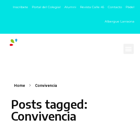
Inscríbete
Portal del Colegial
Alumni
Revista Calle 45
Contacto
Pádel
Albergue Larraona
Home
Convivencia
Posts tagged:
Convivencia