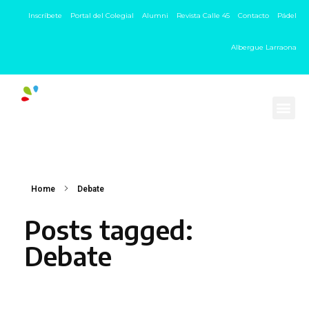
Inscríbete
Portal del Colegial
Alumni
Revista Calle 45
Contacto
Pádel
Albergue Larraona
Home
Debate
Posts tagged:
Debate