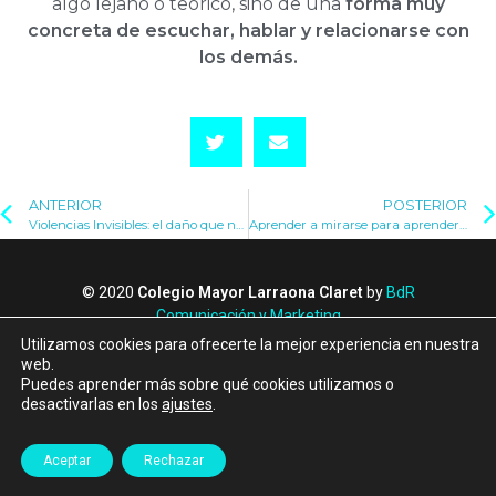
algo lejano o teórico, sino de una
forma muy
concreta de escuchar, hablar y relacionarse con
los demás.
ANTERIOR
POSTERIOR
Violencias Invisibles: el daño que no siempre se ve
Aprender a mirarse para aprender a amar
© 2020
Colegio Mayor Larraona Claret
by
BdR
Comunicación y Marketing
Política de Privacidad
Utilizamos cookies para ofrecerte la mejor experiencia en nuestra
Política de Cookies
web.
Puedes aprender más sobre qué cookies utilizamos o
Canal de denuncias
desactivarlas en los
ajustes
.
Albergue Larraona
Aceptar
Rechazar