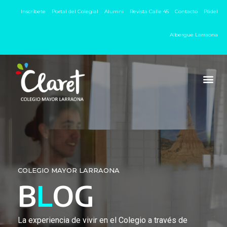
Inscríbete
Portal del Colegial
Alumni
Revista Calle 45
Contacto
Pádel
Albergue Larraona
COLEGIO MAYOR LARRAONA
B
L
OG
La experiencia de vivir en el Colegio a través de