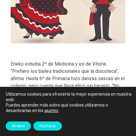
Eneko estudia 2º de Medicina y es de Vitoria.
“Prefiero los bailes tradicionales que la discoteca”,
afirma. Hasta 6º de Primaria hizo danzas vascas en el
colegio, pero cuenta que lleva años sin hacerlo. “No
suelo bailar, pero no me importa hacer un rato el tonto
Utilizamos cookies para ofrecerte la mejor experiencia en nuestra
web.
con los amigos y me gusta aprender pasos”,
Puedes aprender más sobre qué cookies utilizamos o
reconoce.
desactivarlas en los
ajustes
.
Desde aquí, agradecemos de nuevo la participación
Aceptar
Rechazar
del grupo de Flamenco del
Polideportivo Larraona
, la
labor de nuestro equipo de
cocina
, de dirección y de