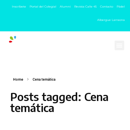
Inscríbete
Portal del Colegial
Alumni
Revista Calle 45
Contacto
Pádel
Albergue Larraona
Home
Cena temática
Posts tagged: Cena
temática