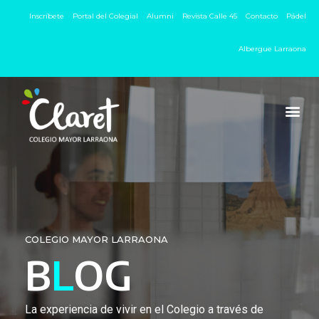
Inscríbete
Portal del Colegial
Alumni
Revista Calle 45
Contacto
Pádel
Albergue Larraona
COLEGIO MAYOR LARRAONA
B
L
OG
La experiencia de vivir en el Colegio a través de