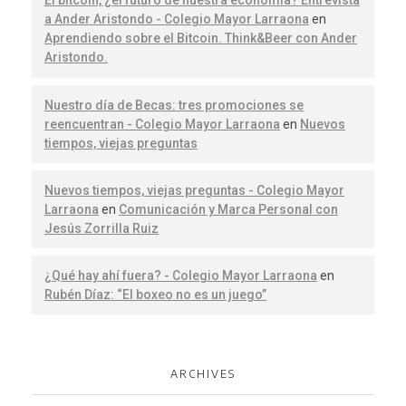
El bitcoin, ¿el futuro de nuestra economía? Entrevista
a Ander Aristondo - Colegio Mayor Larraona
en
Aprendiendo sobre el Bitcoin. Think&Beer con Ander
Aristondo.
Nuestro día de Becas: tres promociones se
reencuentran - Colegio Mayor Larraona
en
Nuevos
tiempos, viejas preguntas
Nuevos tiempos, viejas preguntas - Colegio Mayor
Larraona
en
Comunicación y Marca Personal con
Jesús Zorrilla Ruiz
¿Qué hay ahí fuera? - Colegio Mayor Larraona
en
Rubén Díaz: “El boxeo no es un juego”
ARCHIVES