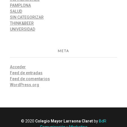
PAMPLONA
SALUD
SIN CATEGORIZAR
THINK&BEER
UNIVERSIDAD
META
Acceder
Feed de entradas
Feed de comentarios
WordPress.org
© 2020
Colegio Mayor Larraona Claret
by
BdR
Comunicación y Marketing