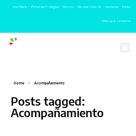
Inscríbete
Portal del Colegial
Alumni
Revista Calle 45
Contacto
Pádel
Albergue Larraona
Home
Acompañamiento
Posts tagged:
Acompañamiento