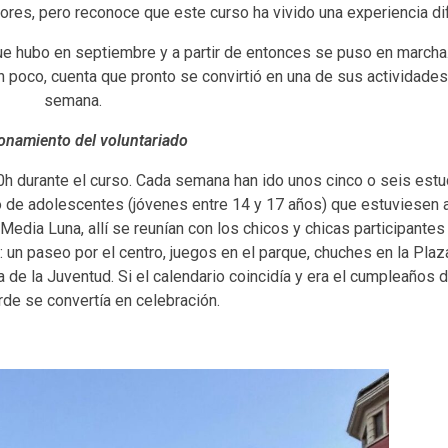
res, pero reconoce que este curso ha vivido una experiencia dif
ue hubo en septiembre y a partir de entonces se puso en marcha
n poco, cuenta que pronto se convirtió en una de sus actividades 
semana.
onamiento del voluntariado
:30h durante el curso. Cada semana han ido unos cinco o seis est
o de adolescentes (jóvenes entre 14 y 17 años) que estuviesen
a Media Luna, allí se reunían con los chicos y chicas participant
un paseo por el centro, juegos en el parque, chuches en la Plaza
a de la Juventud. Si el calendario coincidía y era el cumpleaños d
arde se convertía en celebración.