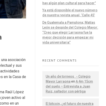
hay algún plan cultural para hacer”
Ya está disponible el nuevo número
de nuestra revista anual, ‘Calle 45’
De Guatemala a Pamplona; Matías
León se despide del Colegio Mayor:
“Creo que elegir Larraona fue la
a
mejor decisión para empezar mi
vida universitaria”
, una asociación
RECENT COMMENTS
lectual y sus
 actividades
Un año de torneos - Colegio
es en la
Casa de
Mayor Larraona
en
A 4m 15cm
del suelo – Entrevista a Juan
Ruiz, saltador con pértiga
irma Raúl López
 joven activo al
, como en un
El bitcoin, ¿el futuro de nuestra