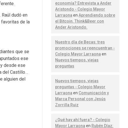
economía? Entrevista a Ander
erente.
Aristondo - Colegio Mayor
. Raúl dudó en
Larraona
en
Aprendiendo sobre
el Bitcoin. Think&Beer con
favoritas de la
Ander Aristondo.
Nuestro día de Becas: tres
promociones se reencuentran -
udiantes que se
Colegio Mayor Larraona
en
 apuntados ese
Nuevos tiempos, viejas
es y desde ese
preguntas
 del Castillo…
e alguien del
Nuevos tiempos, viejas
preguntas - Colegio Mayor
Larraona
en
Comunicación y
Marca Personal con Jesús
Zorrilla Ruiz
¿Qué hay ahí fuera? - Colegio
Mayor Larraona
en
Rubén Díaz: