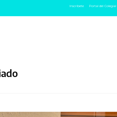
Inscríbete
Portal del Colegial
HOME
IDENTIDAD
EXPERIENCIAS
HU
iado