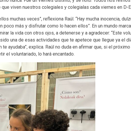
como nunca. Fue un viernes distinto, y se notó. Todos nos reímo
 que viven nuestros colegiales y colegialas cada viernes en D-E
llos muchas veces”, reflexiona Raúl. “Hay mucha inocencia, dulzu
n poco más y disfrutar como lo hacen ellos”. En un mundo marca
irar la vida con otros ojos, a detenerse y a agradecer: “Este vol
sido una de esas actividades que te apetece que llegue ya el día
 te ayudaba”, explica. Raúl no duda en afirmar que, si el próximo
ir el voluntariado, lo hará encantado.