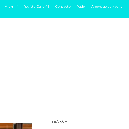
Alumni
Revista Calle 45
Contacto
Pádel
Albergue Larraona
B + INSTALACIONES
MUY CERCA
ADMISIONES
BLOG
SEARCH