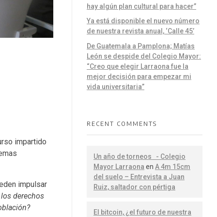
hay algún plan cultural para hacer”
Ya está disponible el nuevo número
de nuestra revista anual, ‘Calle 45’
De Guatemala a Pamplona; Matías
León se despide del Colegio Mayor:
“Creo que elegir Larraona fue la
mejor decisión para empezar mi
vida universitaria”
RECENT COMMENTS
urso impartido
temas
Un año de torneos - Colegio
Mayor Larraona
en
A 4m 15cm
del suelo – Entrevista a Juan
ueden impulsar
Ruiz, saltador con pértiga
 los derechos
oblación?
El bitcoin, ¿el futuro de nuestra