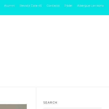
Alumni
Revista Calle 45
Contacto
Pádel
Albergue Larraona
B + INSTALACIONES
MUY CERCA
ADMISIONES
BLOG
SEARCH