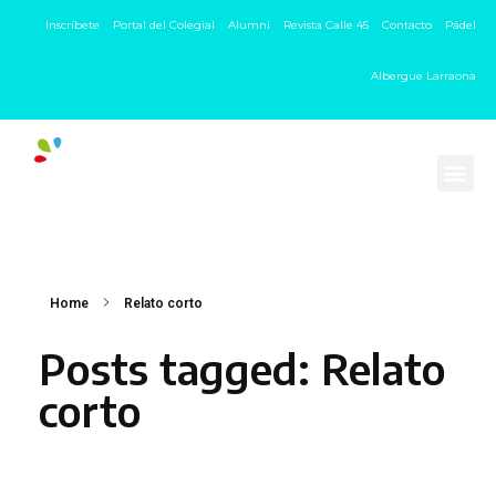
Inscríbete
Portal del Colegial
Alumni
Revista Calle 45
Contacto
Pádel
Albergue Larraona
Home
Relato corto
Posts tagged: Relato
corto