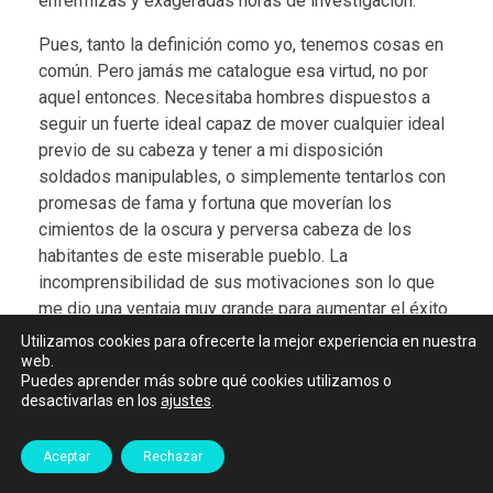
enfermizas y exageradas horas de investigación.
Pues, tanto la definición como yo, tenemos cosas en
común. Pero jamás me catalogue esa virtud, no por
aquel entonces. Necesitaba hombres dispuestos a
seguir un fuerte ideal capaz de mover cualquier ideal
previo de su cabeza y tener a mi disposición
soldados manipulables, o simplemente tentarlos con
promesas de fama y fortuna que moverían los
cimientos de la oscura y perversa cabeza de los
habitantes de este miserable pueblo. La
incomprensibilidad de sus motivaciones son lo que
me dio una ventaja muy grande para aumentar el éxito
de esta misión. Pues, se guiaban estos mismos
Utilizamos cookies para ofrecerte la mejor experiencia en nuestra
desterrados sociales por un afán tan pobre y
web.
Puedes aprender más sobre qué cookies utilizamos o
mundano como lo es el dinero, la lujuria y las ansias
desactivarlas en los
ajustes
.
de alcanzar el poder. A fin de cuentas, esto es la
maldad y lo que necesitamos; y yo más que nadie
Aceptar
Rechazar
requería de mano de obra para esto: gente