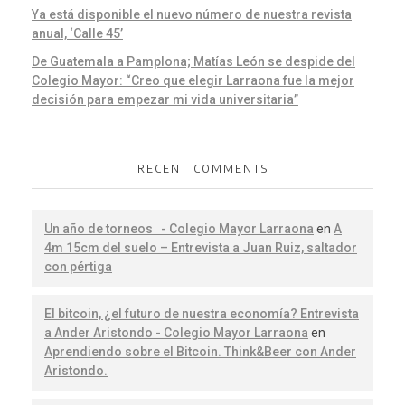
Ya está disponible el nuevo número de nuestra revista
anual, ‘Calle 45’
De Guatemala a Pamplona; Matías León se despide del
Colegio Mayor: “Creo que elegir Larraona fue la mejor
decisión para empezar mi vida universitaria”
RECENT COMMENTS
Un año de torneos - Colegio Mayor Larraona
en
A
4m 15cm del suelo – Entrevista a Juan Ruiz, saltador
con pértiga
El bitcoin, ¿el futuro de nuestra economía? Entrevista
a Ander Aristondo - Colegio Mayor Larraona
en
Aprendiendo sobre el Bitcoin. Think&Beer con Ander
Aristondo.