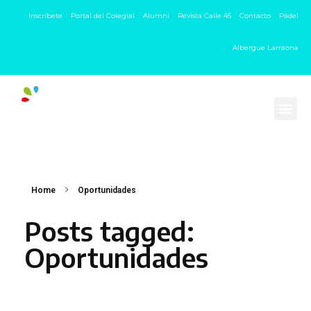
Inscríbete
Portal del Colegial
Alumni
Revista Calle 45
Contacto
Pádel
Albergue Larraona
Home
Oportunidades
Posts tagged:
Oportunidades