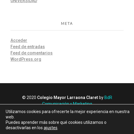
UNIVERSIDAD
META
Acceder
Feed de entradas
Feed de comentarios
WordPress.org
© 2020
Colegio Mayor Larraona Claret
by
BdR
Comunicación y Marketing
Política de Privacidad
Utilizamos cookies para ofrecerte la mejor experiencia en nuestra
Política de Cookies
web.
Puedes aprender más sobre qué cookies utilizamos o
Canal de denuncias
desactivarlas en los
ajustes
.
Albergue Larraona