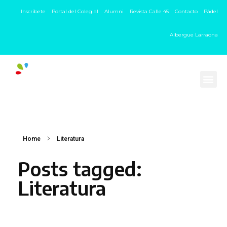
Inscríbete
Portal del Colegial
Alumni
Revista Calle 45
Contacto
Pádel
Albergue Larraona
Home
Literatura
Posts tagged:
Literatura