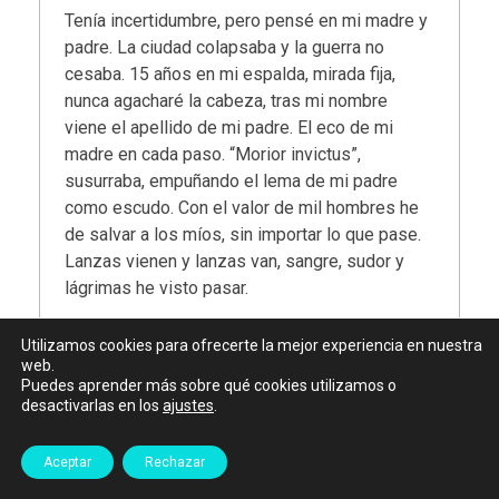
Tenía incertidumbre, pero pensé en mi madre y
padre. La ciudad colapsaba y la guerra no
cesaba. 15 años en mi espalda, mirada fija,
nunca agacharé la cabeza, tras mi nombre
viene el apellido de mi padre. El eco de mi
madre en cada paso. “Morior invictus”,
susurraba, empuñando el lema de mi padre
como escudo. Con el valor de mil hombres he
de salvar a los míos, sin importar lo que pase.
Lanzas vienen y lanzas van, sangre, sudor y
lágrimas he visto pasar.
Tengo frío, pero puedo escuchar, han caído. A la
Utilizamos cookies para ofrecerte la mejor experiencia en nuestra
derecha mi padre, a la Izquierda mi madre, han
web.
sobrevivido, una estaca en el pecho, pero el
Puedes aprender más sobre qué cookies utilizamos o
desactivarlas en los
ajustes
.
apellido intacto. Lo hice por ti padre mío y lo
haría mil veces…
Aceptar
Rechazar