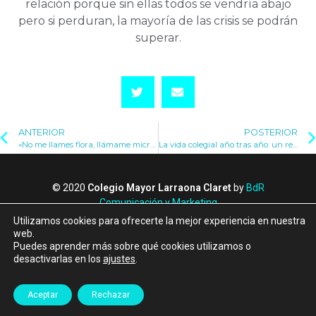
relación porque sin ellas todos se vendría abajo
pero si perduran, la mayoría de las crisis se podrán
superar.
ANTERIOR
POSTERIOR
«No me llames flora, llámame microbiota»
La vida colegial año tras año: un recorrido de crecimiento
© 2020
Colegio Mayor Larraona Claret
by
BdR
Comunicación y Marketing
Política de Privacidad
Utilizamos cookies para ofrecerte la mejor experiencia en nuestra
Política de Cookies
web.
Puedes aprender más sobre qué cookies utilizamos o
Canal de denuncias
desactivarlas en los
ajustes
.
Albergue Larraona
Aceptar
Rechazar