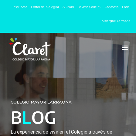
Inscríbete
Portal del Colegial
Alumni
Revista Calle 45
Contacto
Pádel
Albergue Larraona
COLEGIO MAYOR LARRAONA
B
L
OG
La experiencia de vivir en el Colegio a través de