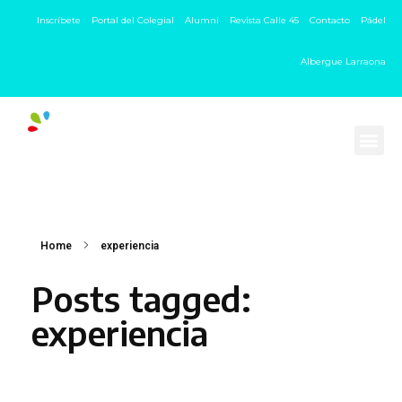
Inscríbete
Portal del Colegial
Alumni
Revista Calle 45
Contacto
Pádel
Albergue Larraona
Home
experiencia
Posts tagged:
experiencia