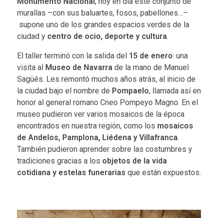
Monumento Nacional
, hoy en día este conjunto de
murallas –con sus baluartes, fosos, pabellones…–
supone uno de los grandes espacios verdes de la
ciudad y
centro de ocio, deporte y cultura
.
El taller terminó con la salida del
15 de enero
: una
visita al
Museo de Navarra
de la mano de Manuel
Sagüés. Les remontó muchos años atrás, al inicio de
la ciudad bajo el nombre de
Pompaelo
, llamada así en
honor al general romano Cneo Pompeyo Magno. En el
museo pudieron ver varios mosaicos de la época
encontrados en nuestra región, como los
mosaicos
de Andelos, Pamplona, Liédena y Villafranca
.
También pudieron aprender sobre las costumbres y
tradiciones gracias a los
objetos de la vida
cotidiana y estelas funerarias
que están expuestos.