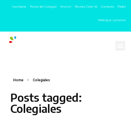
Inscríbete
Portal del Colegial
Alumni
Revista Calle 45
Contacto
Pádel
Albergue Larraona
Home
Colegiales
Posts tagged:
Colegiales