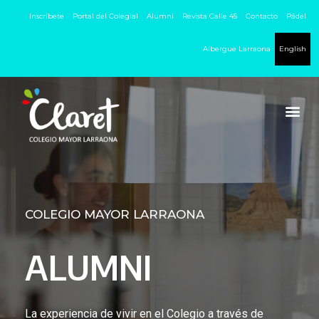
Inscríbete
Portal del Colegial
Alumni
Revista Calle 45
Contacto
Pádel
Albergue Larraona
English
COLEGIO MAYOR LARRAONA
ALUMNI
La experiencia de vivir en el Colegio a través de