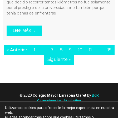
que decidió recorrer tantos kilómetros no fue solamente
por el prestigio de la universidad, sino también porque
tenía ganas de enfrentarse
LEER MÁS →
« Anterior
1
…
7
8
9
10
11
…
15
Siguiente »
© 2020
Colegio Mayor Larraona Claret
by
BdR
Comunicación y Marketing
Política de Privacidad
Utilizamos cookies para ofrecerte la mejor experiencia en nuestra
Política de Cookies
web.
Puedes aprender más sobre qué cookies utilizamos o
Canal de denuncias