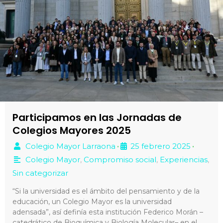
Participamos en las Jornadas de
Colegios Mayores 2025
Colegio Mayor Larraona
25 febrero 2025
•
•
Colegio Mayor
,
Compromiso social
,
Experiencias
,
Sin categorizar
“Si la universidad es el ámbito del pensamiento y de la
educación, un Colegio Mayor es la universidad
adensada”, así definía esta institución Federico Morán –
catedrático de Bioquímica y Biología Molecular– en el