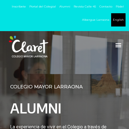
Inscríbete
Portal del Colegial
Alumni
Revista Calle 45
Contacto
Pádel
Albergue Larraona
English
COLEGIO MAYOR LARRAONA
ALUMNI
La experiencia de vivir en el Colegio a través de