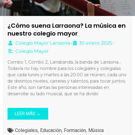
¿Cómo suena Larraona? La música en
nuestro colegio mayor
Colegio Mayor Larraona
30 enero 2025
•
•
Colegio Mayor
Combo 1, Combo 2, Larrabanda, la banda de Larraona…
Todavía no hay nombre para los colegiales y colegialas
que cada lunes y martes a las 20:00 se reúnen, cada uno
de distintos niveles, carreras y talentos, para tocar juntos.
Este año, son tantas las personas interesadas en
desarrollar su lado musical, que se ha divido
LEER MÁS →
Colegiales
,
Educación
,
Formación
,
Música