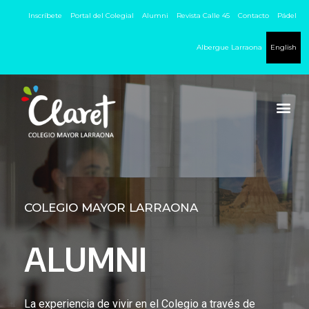
Inscríbete
Portal del Colegial
Alumni
Revista Calle 45
Contacto
Pádel
Albergue Larraona
English
COLEGIO MAYOR LARRAONA
ALUMNI
La experiencia de vivir en el Colegio a través de