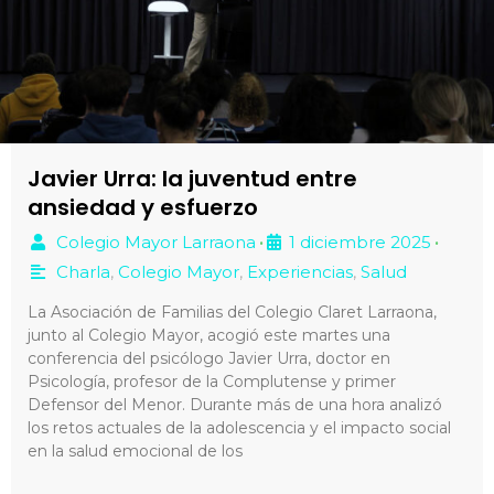
Javier Urra: la juventud entre
ansiedad y esfuerzo
Colegio Mayor Larraona
1 diciembre 2025
•
•
Charla
,
Colegio Mayor
,
Experiencias
,
Salud
La Asociación de Familias del Colegio Claret Larraona,
junto al Colegio Mayor, acogió este martes una
conferencia del psicólogo Javier Urra, doctor en
Psicología, profesor de la Complutense y primer
Defensor del Menor. Durante más de una hora analizó
los retos actuales de la adolescencia y el impacto social
en la salud emocional de los