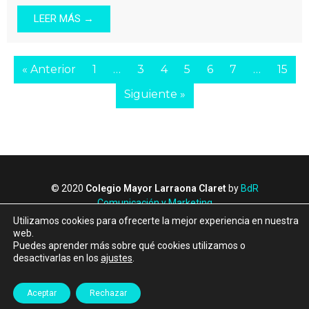
LEER MÁS →
« Anterior
1
…
3
4
5
6
7
…
15
Siguiente »
© 2020
Colegio Mayor Larraona Claret
by
BdR
Comunicación y Marketing
Política de Privacidad
Utilizamos cookies para ofrecerte la mejor experiencia en nuestra
Política de Cookies
web.
Puedes aprender más sobre qué cookies utilizamos o
Canal de denuncias
desactivarlas en los
ajustes
.
Albergue Larraona
Aceptar
Rechazar