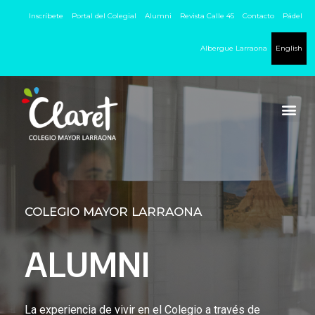
Inscríbete
Portal del Colegial
Alumni
Revista Calle 45
Contacto
Pádel
Albergue Larraona
English
COLEGIO MAYOR LARRAONA
ALUMNI
La experiencia de vivir en el Colegio a través de