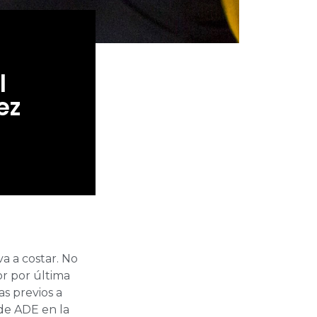
l
ez
a a costar. No
or por última
s previos a
 de ADE en la