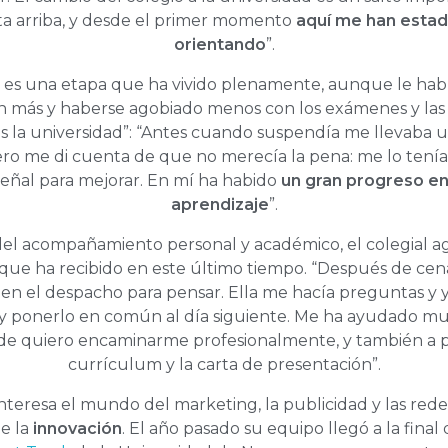
ta arriba, y desde el primer momento
aquí me han esta
orientando
”.
 es una etapa que ha vivido plenamente, aunque le hab
ún más y haberse agobiado menos con los exámenes y las
s la universidad”: “Antes cuando suspendía me llevaba 
ro me di cuenta de que no merecía la pena: me lo tení
eñal para mejorar. En mí ha habido
un gran progreso e
aprendizaje
”.
l acompañamiento personal y académico, el colegial a
que ha recibido en este último tiempo. “Después de ce
en el despacho para pensar. Ella me hacía preguntas y 
 y ponerlo en común al día siguiente. Me ha ayudado m
de quiero encaminarme profesionalmente, y también a p
currículum y la carta de presentación”.
interesa el mundo del marketing, la publicidad y las redes
e la
innovación
. El año pasado su equipo llegó a la final