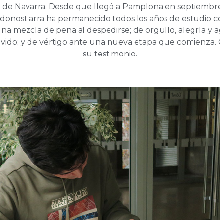
 de Navarra. Desde que llegó a Pamplona en septiembre
donostiarra ha permanecido todos los años de estudio c
una mezcla de pena al despedirse; de orgullo, alegría y 
vivido; y de vértigo ante una nueva etapa que comienza
su testimonio.