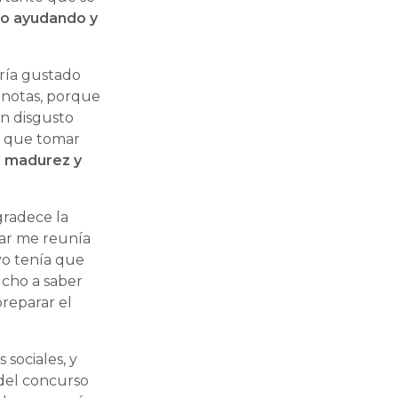
do ayudando y
ría gustado
 notas, porque
un disgusto
a que tomar
n madurez y
gradece la
nar me reunía
yo tenía que
ucho a saber
reparar el
 sociales, y
 del concurso