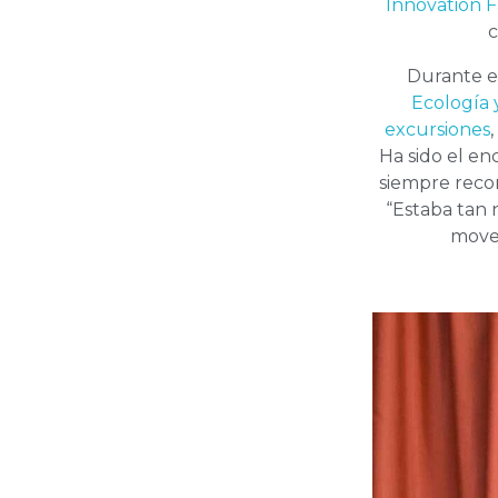
Innovation F
c
Durante es
Ecología
excursiones
Ha sido el en
siempre recor
“Estaba tan 
mover