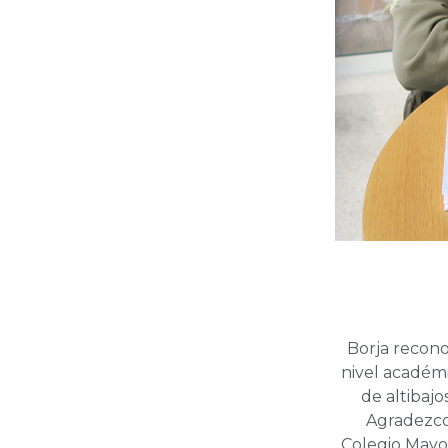
Borja recono
nivel académi
de altibajo
Agradezco
Colegio Mayor