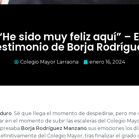
“He sido muy feliz aquí” – E
estimonio de Borja Rodrígu
Colegio Mayor Larraona
enero 16, 2024
duro
. Sé que llega el momento de despedirse, pero me v
r en el momento de subir las escaleras del Colegio May
expresaba
Borja Rodríguez Manzano
sus emociones los día
finitivamente del Colegio Mayor, tras finalizar el grado