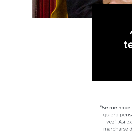
t
“
Se me hace 
quiero pensa
vez”. Así 
marcharse de