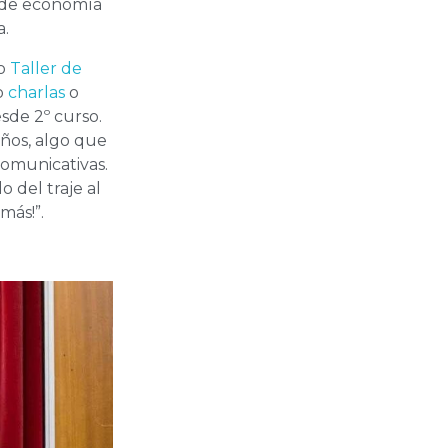
 de economía
a.
ro
Taller de
o
charlas
o
sde 2º curso.
años, algo que
comunicativas.
 del traje al
más!”.