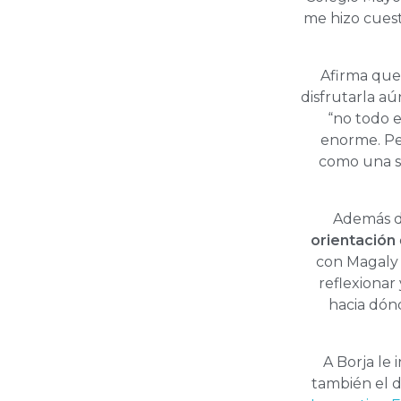
me hizo cues
Afirma que
disfrutarla a
“no todo e
enorme. Pe
como una s
Además de
orientación
con Magaly 
reflexionar
hacia dón
A Borja le 
también el d