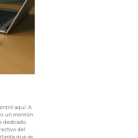
entró aquí. A
nido un montón
he dedicado.
ectivo del
ortante que se