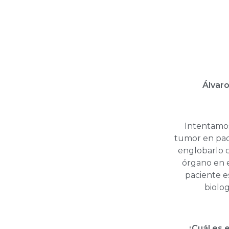
Álvaro
Intentamos
tumor en pac
englobarlo c
órgano en e
paciente e
biolo
¿Cuál es 