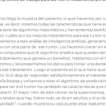
os llega la muestra del paciente, lo que hacemos, por un
r, es decir, miramos todas las características que tiene 
 serie de algoritmos matemáticos y herramientas bioinf
ir cuáles son los mejores tratamientos para ese tumor e
amente a este análisis de inteligencia artificial, generam
 con otra parte de ese tumor. Los hacemos crecer en el
os compuestos que el algoritmo predice que pueden ser 
 tratamiento que genera un beneficio. Hablamos con el 
nimos y les presentamos los datos para tomar una decisió
a ese tratamiento. Luego el paciente es el que tiene que
o. Si él deja de responder satisfactoriamente al tratam
a biopsia y volvemos a mirar el algoritmo de predicció
ara ver si el tumor ha cambiado las características que 
atarlo. El mayor reto de este cáncer es la supervivencia,
 letales que hay. Sobre todo, se da en adultos, y el pro
guardado”: cuando muestra su cara puede estar bastante