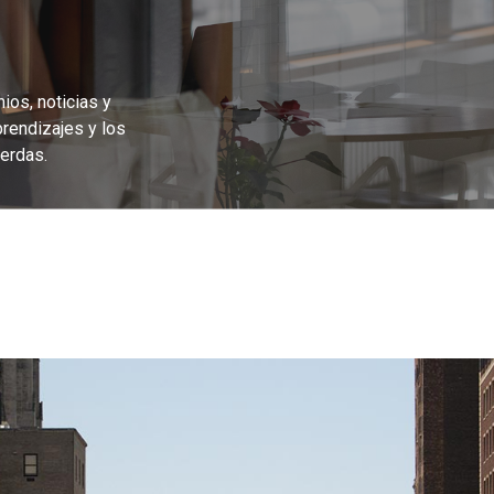
ios, noticias y
prendizajes y los
erdas.