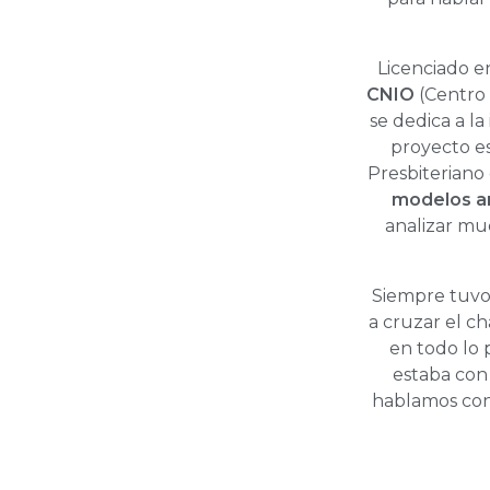
Licenciado 
CNIO
(Centro 
se dedica a la
proyecto es
Presbiteriano 
modelos an
analizar mu
Siempre tuvo 
a cruzar el ch
en todo lo 
estaba con 
hablamos con