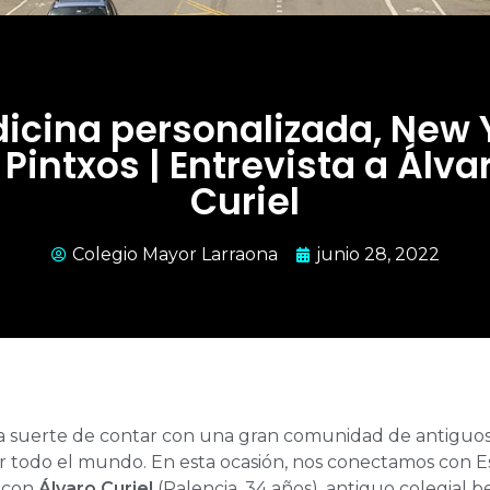
icina personalizada, New 
 Pintxos | Entrevista a Álva
Curiel
Colegio Mayor Larraona
junio 28, 2022
 suerte de contar con una gran comunidad de antiguos 
r todo el mundo. En esta ocasión, nos conectamos con 
r con
Álvaro Curiel
(Palencia, 34 años), antiguo colegial b