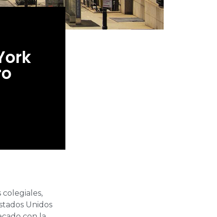
York
ro
colegiales,
Estados Unidos
ecado con la