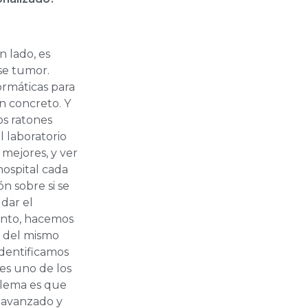
 lado, es
ese tumor.
ormáticas para
n concreto. Y
os ratones
 laboratorio
mejores, y ver
hospital cada
n sobre si se
 dar el
iento, hacemos
n del mismo
identificamos
 es uno de los
blema es que
 avanzado y