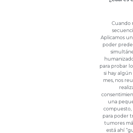
Cuando n
secuencia
Aplicamos una
poder predec
simultáne
humanizados
para probar l
si hay algún
mes, nos reu
realiz
consentimient
una pequeñ
compuesto, p
para poder tr
tumores más
está ahí “