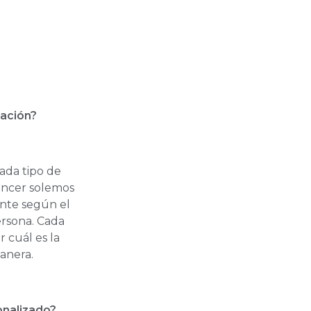
gación?
ada tipo de
áncer solemos
ente según el
ersona. Cada
 cuál es la
anera.
onalizado?