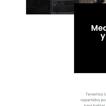
Med
y
Tenemos la
repartidos po
para habla