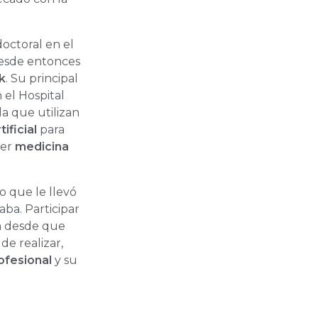
doctoral en el
desde entonces
k
. Su principal
 el Hospital
la que utilizan
ificial
para
cer
medicina
o que le llevó
aba. Participar
za desde que
de realizar,
ofesional
y su