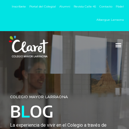
Inscríbete
Portal del Colegial
Alumni
Revista Calle 45
Contacto
Pádel
Albergue Larraona
COLEGIO MAYOR LARRAONA
B
L
OG
La experiencia de vivir en el Colegio a través de