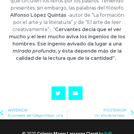
que circulen los libros por los pasillos. Teniendo
presentes, sin embargo, las palabras del filósofo
Alfonso López Quintás
-autor de “La formación
por el arte y la literatura” y de “El arte de leer
creativamente”-: “
Cervantes decía que el ver
mucho y el leer mucho aviva los ingenios de los
hombres. Ese ingenio avivado da lugar a una
mirada profunda
, y ésta depende más de la
calidad de la lectura que de la cantidad”.
ANTERIOR
POSTERIOR
El comedor del Colegio Mayor: una historia de familia y compromiso
Un año de torneos
© 2020
Colegio Mayor Larraona Claret
by
BdR