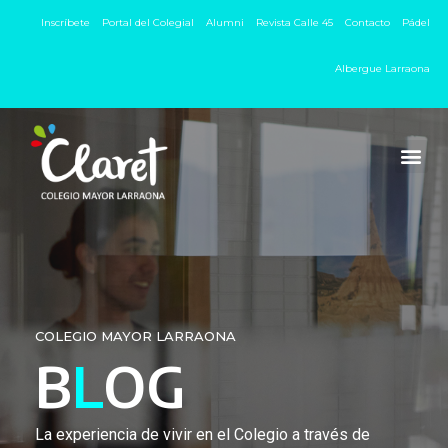
Inscríbete
Portal del Colegial
Alumni
Revista Calle 45
Contacto
Pádel
Albergue Larraona
COLEGIO MAYOR LARRAONA
B
L
OG
La experiencia de vivir en el Colegio a través de