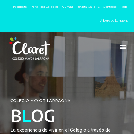
Inscríbete
Portal del Colegial
Alumni
Revista Calle 45
Contacto
Pádel
Albergue Larraona
COLEGIO MAYOR LARRAONA
B
L
OG
La experiencia de vivir en el Colegio a través de