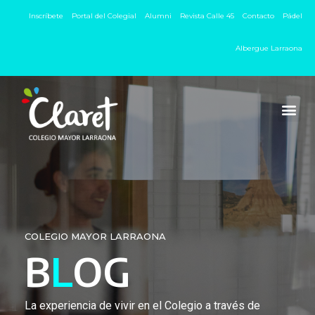
Inscríbete
Portal del Colegial
Alumni
Revista Calle 45
Contacto
Pádel
Albergue Larraona
COLEGIO MAYOR LARRAONA
B
L
OG
La experiencia de vivir en el Colegio a través de