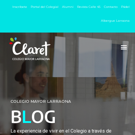
Inscríbete
Portal del Colegial
Alumni
Revista Calle 45
Contacto
Pádel
Albergue Larraona
COLEGIO MAYOR LARRAONA
B
L
OG
La experiencia de vivir en el Colegio a través de